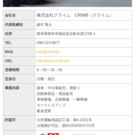
株式会社クライム CRIMB（クライム）
会社名
代表取締役
植竹 竜士
住所
熊本県熊本市南区富合町木原1756-1
TEL
096-223-8677
MAIL
info@crimb.jp
URL
http://www.crimb.net
営業時間
9：00～18：00
定休日
日曜・祝日
事業内容
新車・中古車販売、買取り
自動車部品・用品販売
車検整備、点検整備、一般整備
カードレスアップ
鈑金塗装
許認可
九州運輪局認証工場：第4-2421号
古物商許可証：第931020001721号