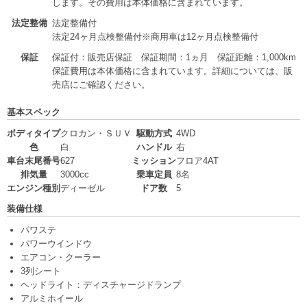
します。その費用は本体価格に含まれています。
法定整備
法定整備付
法定24ヶ月点検整備付※商用車は12ヶ月点検整備付
保証
保証付：販売店保証 保証期間：1ヵ月 保証距離：1,000km
保証費用は本体価格に含まれています。詳細については、販
売店にご確認ください。
基本スペック
ボディタイプ
クロカン・ＳＵＶ
駆動方式
4WD
色
白
ハンドル
右
車台末尾番号
627
ミッション
フロア4AT
排気量
3000cc
乗車定員
8名
エンジン種別
ディーゼル
ドア数
5
装備仕様
パワステ
パワーウインドウ
エアコン・クーラー
3列シート
ヘッドライト：ディスチャージドランプ
アルミホイール