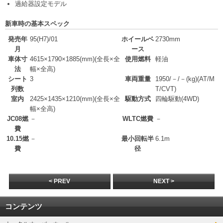
過給器設定モデル
新車時の基本スペック
発売年
95(H7)/01
ホイールベ
2730mm
月
ース
車体寸
4615×1790×1885(mm)
(全長×全
使用燃料
軽油
法
幅×全高)
シート
3
車両重量
1950/－/－(kg)
(AT/M
列数
T/CVT)
室内
2425×1435×1210(mm)
(全長×全
駆動方式
四輪駆動(4WD)
幅×全高)
JC08燃
－
WLTC燃費
－
費
10.15燃
－
最小回転半
6.1m
費
径
< PREV
NEXT >
コンテンツ