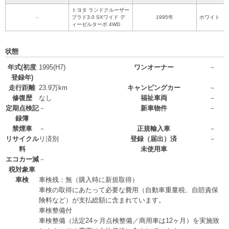
トヨタ ランドクルーザー
-
プラド3.0 SXワイド デ
1995年
ホワイト
ィーゼルターボ 4WD
状態
年式(初度
1995(H7)
ワンオーナー
－
登録年)
走行距離
23.9万km
キャンピングカー
－
修復歴
なし
福祉車両
－
定期点検記
－
新車物件
－
録簿
禁煙車
－
正規輸入車
－
リサイクル
リ済別
登録（届出）済
－
料
未使用車
エコカー減
－
税対象車
車検
車検残：無（購入時に新規取得）
車検の取得にあたって必要な費用（自動車重量税、自賠責保
険料など）が支払総額に含まれています。
車検整備付
車検整備（法定24ヶ月点検整備／商用車は12ヶ月）を実施致