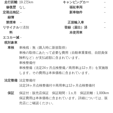
走行距離
19.2万km
キャンピングカー
－
修復歴
なし
福祉車両
－
定期点検記
－
新車物件
－
録簿
禁煙車
－
正規輸入車
－
リサイクル
リ済別
登録（届出）済
－
料
未使用車
エコカー減
－
税対象車
車検
車検残：無（購入時に新規取得）
車検の取得にあたって必要な費用（自動車重量税、自賠責保
険料など）が支払総額に含まれています。
車検整備付
車検整備（法定24ヶ月点検整備／商用車は12ヶ月）を実施致
します。その費用は本体価格に含まれています。
法定整備
法定整備付
法定24ヶ月点検整備付※商用車は12ヶ月点検整備付
保証
保証付：販売店保証 保証期間：1ヵ月 保証距離：1,000km
保証費用は本体価格に含まれています。詳細については、販
売店にご確認ください。