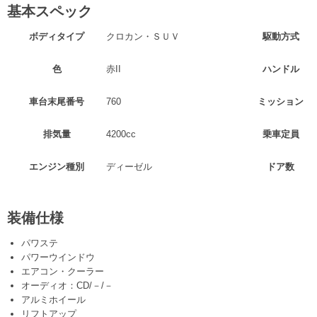
基本スペック
ボディタイプ
クロカン・ＳＵＶ
駆動方式
色
赤II
ハンドル
車台末尾番号
760
ミッション
排気量
4200cc
乗車定員
エンジン種別
ディーゼル
ドア数
装備仕様
パワステ
パワーウインドウ
エアコン・クーラー
オーディオ：CD/－/－
アルミホイール
リフトアップ